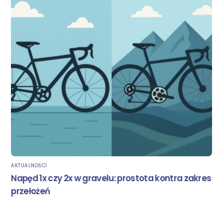
AKTUALNOŚCI
Napęd 1x czy 2x w gravelu: prostota kontra zakres
przełożeń