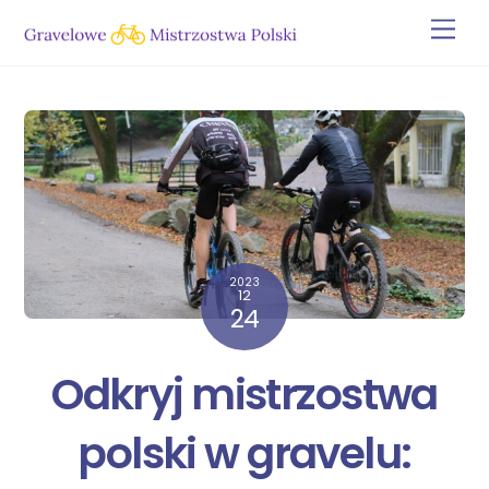
Skip
Men
to
content
2023
12
24
Odkryj mistrzostwa
polski w gravelu: