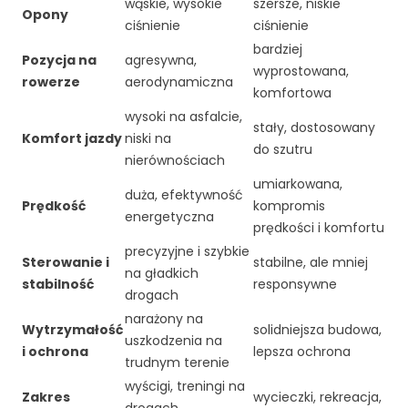
wąskie, wysokie
szersze, niskie
Opony
ciśnienie
ciśnienie
bardziej
Pozycja na
agresywna,
wyprostowana,
rowerze
aerodynamiczna
komfortowa
wysoki na asfalcie,
stały, dostosowany
Komfort jazdy
niski na
do szutru
nierównościach
umiarkowana,
duża, efektywność
Prędkość
kompromis
energetyczna
prędkości i komfortu
precyzyjne i szybkie
Sterowanie i
stabilne, ale mniej
na gładkich
stabilność
responsywne
drogach
narażony na
Wytrzymałość
solidniejsza budowa,
uszkodzenia na
i ochrona
lepsza ochrona
trudnym terenie
wyścigi, treningi na
Zakres
wycieczki, rekreacja,
drogach