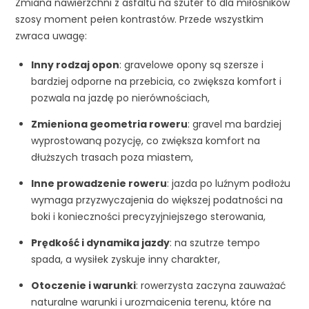
Zmiana nawierzchni z asfaltu na szuter to dla miłośników
szosy moment pełen kontrastów. Przede wszystkim
zwraca uwagę:
Inny rodzaj opon
: gravelowe opony są szersze i
bardziej odporne na przebicia, co zwiększa komfort i
pozwala na jazdę po nierównościach,
Zmieniona geometria roweru
: gravel ma bardziej
wyprostowaną pozycję, co zwiększa komfort na
dłuższych trasach poza miastem,
Inne prowadzenie roweru
: jazda po luźnym podłożu
wymaga przyzwyczajenia do większej podatności na
boki i konieczności precyzyjniejszego sterowania,
Prędkość i dynamika jazdy
: na szutrze tempo
spada, a wysiłek zyskuje inny charakter,
Otoczenie i warunki
: rowerzysta zaczyna zauważać
naturalne warunki i urozmaicenia terenu, które na