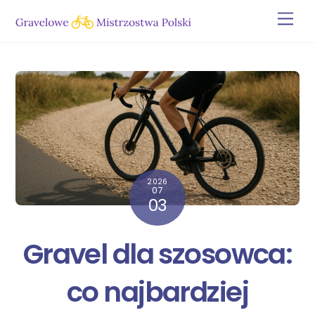
Skip
Men
to
content
2026
07
03
Gravel dla szosowca:
co najbardziej