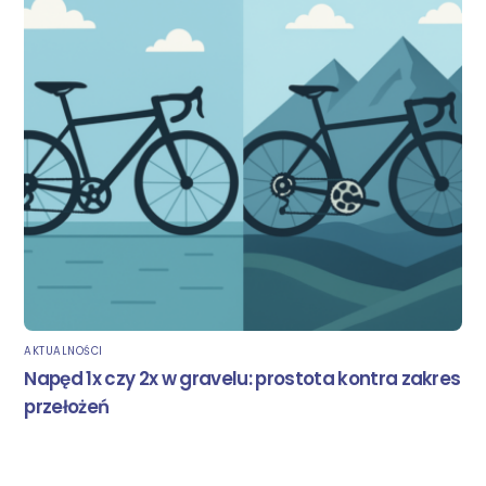
AKTUALNOŚCI
Napęd 1x czy 2x w gravelu: prostota kontra zakres
przełożeń